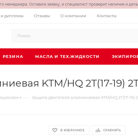
о менеджера. Оставьте заявку, и специалист проверит наличие и детал
 и дипломы
Отзывы
О компании
Контакты
РЕЗИНА
МАСЛА И ТЕХ.ЖИДКОСТИ
ЭКИПИРО
ниевая KTM/HQ 2Т(17-19) 2
—
тоциклам
Защита двигателя алюминиевая KTM/HQ 2Т(17-19) 
В ИЗБРАННОЕ
СРАВНИТЬ