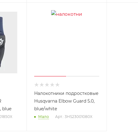
Налокотники подростковые
R
Husqvarna Elbow Guard 5.0,
 blue
blue/white
01850X
Мало
Арт.: 3HS23001080X