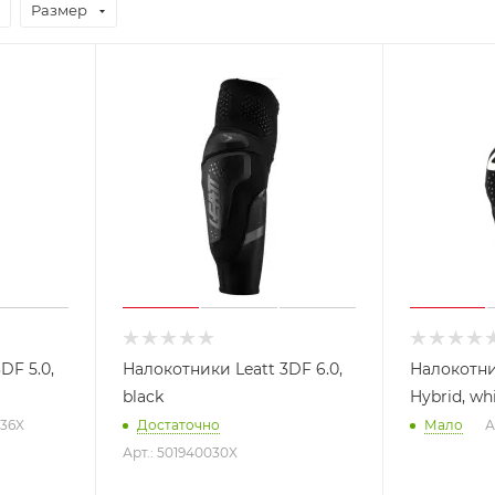
Размер
DF 5.0,
Налокотники Leatt 3DF 6.0,
Налокотни
black
Hybrid, wh
036X
Достаточно
Мало
А
Арт.: 501940030X