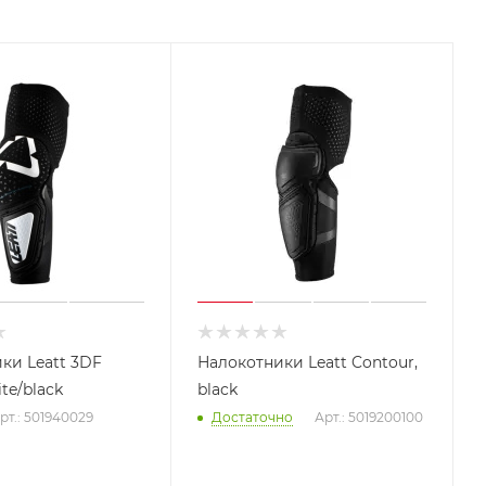
ки Leatt 3DF
Налокотники Leatt Contour,
ite/black
black
рт.: 501940029
Достаточно
Арт.: 5019200100