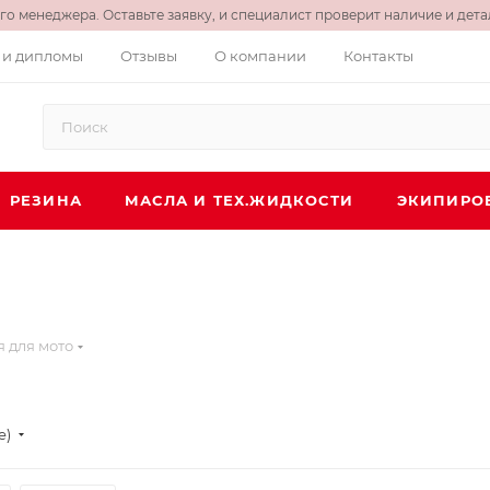
о менеджера. Оставьте заявку, и специалист проверит наличие и детал
 и дипломы
Отзывы
О компании
Контакты
РЕЗИНА
МАСЛА И ТЕХ.ЖИДКОСТИ
ЭКИПИРО
я для мото
е)