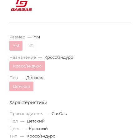
Размер
—
YM
YM
YS
Назначение
—
Кросс/эндуро
Кросс/эндуро
Пол
—
Детская
Детская
Характеристики
Производитель
—
GasGas
Пол
—
Детский
Цвет
—
Красный
Тип
—
Кросс/эндуро