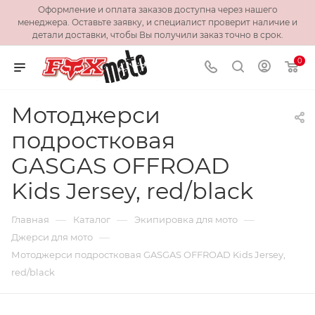
Оформление и оплата заказов доступна через нашего
менеджера. Оставьте заявку, и специалист проверит наличие и
детали доставки, чтобы Вы получили заказ точно в срок.
0
Мотоджерси
подростковая
GASGAS OFFROAD
Kids Jersey, red/black
—
—
—
Главная
Каталог
Экипировка для мото
—
Джерси для мото
Мотоджерси подростковая GASGAS OFFROAD Kids Jersey,
red/black