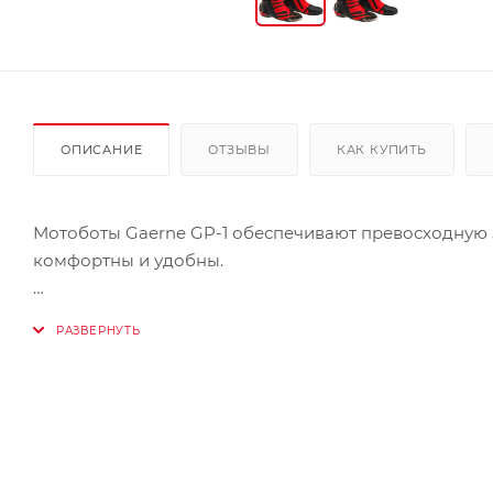
ОПИСАНИЕ
ОТЗЫВЫ
КАК КУПИТЬ
Мотоботы Gaerne GP-1 обеспечивают превосходную з
комфортны и удобны.
Особенности:
- Верх мотобот — микрофибра с гофрированными вс
- Фирменная система защиты от скручивания лодыжк
- Удароабсорбирующая накладка со слайдером из ма
- Регулируемая ширина голенища
- Развитая система вентиляции мотобот
- Дышащая, антибактериальная подкладка