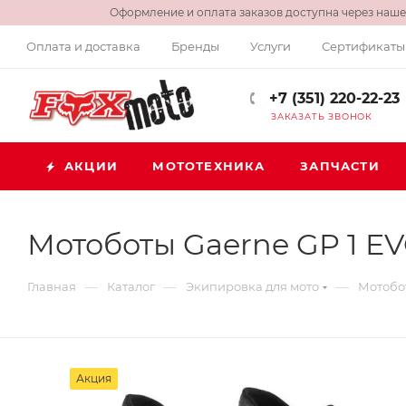
Оформление и оплата заказов доступна через нашег
Оплата и доставка
Бренды
Услуги
Сертификаты
+7 (351) 220-22-23
ЗАКАЗАТЬ ЗВОНОК
АКЦИИ
МОТОТЕХНИКА
ЗАПЧАСТИ
Мотоботы Gaerne GP 1 EV
—
—
—
Главная
Каталог
Экипировка для мото
Мотобо
Акция