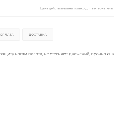
Цена действительна только для интернет-маг
ОПЛАТА
ДОСТАВКА
ащиту ногам пилота, не стесняют движений, прочно сш
тавками для большего комфорта и гибкости
и Gaerne Floating System
гниевого сплава на пятке