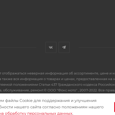
ет отображаться неверная информация об ассортименте, цене и 
а также вся информация о товарах и ценах, предоставленная на
еляемой положениями Статьи 437 Гражданского кодекса Российс
, обслуживание, ремонт.© ООО "Фокс мото" , 2007-2022. Все пра
ем файлы Cookie для поддержания и улучшения
бности нашего сайта согласно положениям нашего
на обработку персональных данных
.