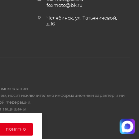
foxmoto@bk.ru
Челябинск, ул. Татьяничевой,
д.16
комплектации.
 нём, носит исключительно информационный характер и ни
кой Федерации.
ва защищены.
ПОНЯТНО