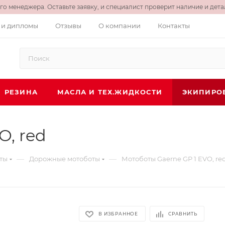
о менеджера. Оставьте заявку, и специалист проверит наличие и детал
 и дипломы
Отзывы
О компании
Контакты
РЕЗИНА
МАСЛА И ТЕХ.ЖИДКОСТИ
ЭКИПИРО
O, red
—
—
ты
Дорожные мотоботы
Мотоботы Gaerne GP 1 EVO, re
В ИЗБРАННОЕ
СРАВНИТЬ