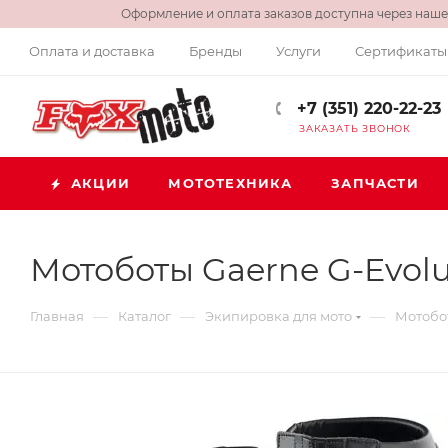
Оформление и оплата заказов доступна через нашег
Оплата и доставка
Бренды
Услуги
Сертификаты
+7 (351) 220-22-23
ЗАКАЗАТЬ ЗВОНОК
АКЦИИ
МОТОТЕХНИКА
ЗАПЧАСТИ
Мотоботы Gaerne G-Evolut
—
—
—
Главная
Каталог
Экипировка для мото
Мотобо