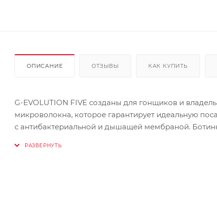
ОПИСАНИЕ
ОТЗЫВЫ
КАК КУПИТЬ
G-EVOLUTION FIVE созданы для гонщиков и владельц
микроволокна, которое гарантирует идеальную пос
с антибактериальной и дышащей мембраной. Ботинк
переключения передач, а также скрытую змейку и л
ботинок сделана из двухсоставного материала со 
скольжение. Слайдеры и стельки мотобот сменные.
Особенности:
- Верхняя часть выполнена из микрофибры.
- Специальная структура предохранит Вас от вывих