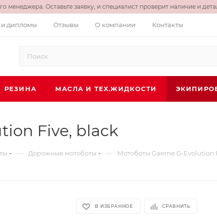
о менеджера. Оставьте заявку, и специалист проверит наличие и детал
 и дипломы
Отзывы
О компании
Контакты
РЕЗИНА
МАСЛА И ТЕХ.ЖИДКОСТИ
ЭКИПИРО
ion Five, black
—
—
ты
Дорожные мотоботы
Мотоботы Gaerne G-Evolution F
В ИЗБРАННОЕ
СРАВНИТЬ