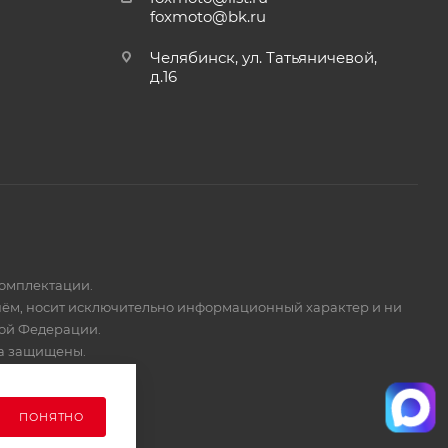
foxmoto@bk.ru
Челябинск, ул. Татьяничевой,
д.16
комплектации.
 нём, носит исключительно информационный характер и ни
кой Федерации.
ва защищены.
ПОНЯТНО