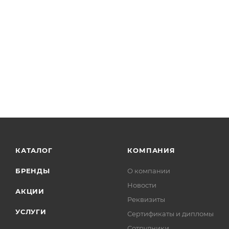
- Защита пятки и защита голени.
- Дышащая антибактериальная подкладка и подушка 
- Застёжка “молния”.
- Не скользящая и маслостойкая подошва.
- Сменные слайдеры на носках
КАТАЛОГ
КОМПАНИЯ
БРЕНДЫ
О компании
Новости
АКЦИИ
Реквизиты
УСЛУГИ
Сертификаты и дипломы
Сотрудники