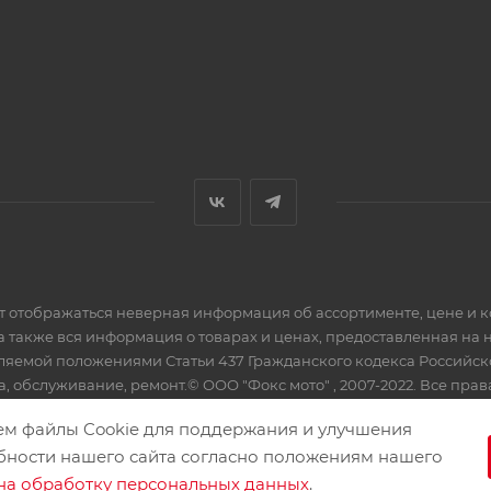
ет отображаться неверная информация об ассортименте, цене и 
а также вся информация о товарах и ценах, предоставленная на
еляемой положениями Статьи 437 Гражданского кодекса Российс
, обслуживание, ремонт.© ООО "Фокс мото" , 2007-2022. Все пра
ем файлы Cookie для поддержания и улучшения
бности нашего сайта согласно положениям нашего
на обработку персональных данных
.