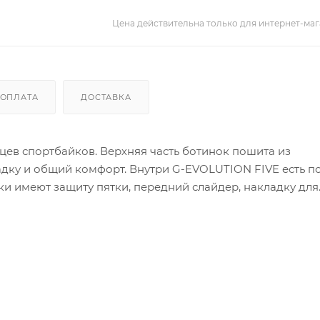
Цена действительна только для интернет-маг
ОПЛАТА
ДОСТАВКА
ев спортбайков. Верхняя часть ботинок пошита из
адку и общий комфорт. Внутри G-EVOLUTION FIVE есть п
и имеют защиту пятки, передний слайдер, накладку для
ипучку, вместе обеспечивающих идеальную застежку. П
специальным рисунком, который обеспечивается минима
а лодыжки без компромисса по отношению к гибкости.