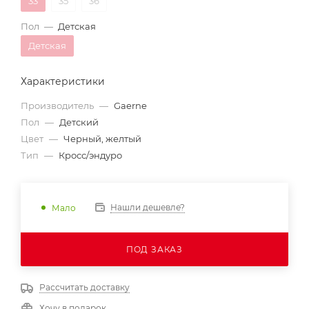
33
35
36
Пол
—
Детская
Детская
Характеристики
Производитель
—
Gaerne
Пол
—
Детский
Цвет
—
Черный, желтый
Тип
—
Кросс/эндуро
Нашли дешевле?
Мало
ПОД ЗАКАЗ
Рассчитать доставку
Хочу в подарок