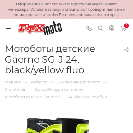
Оформление и оплата заказов доступна через нашего
менеджера. Оставьте заявку, и специалист проверит наличие и
детали доставки, чтобы Вы получили заказ точно в срок.
0
Мотоботы детские
Gaerne SG-J 24,
black/yellow fluo
—
—
—
Главная
Каталог
Экипировка для мото
—
—
Мотоботы
Кросс/Эндуро мотоботы
Мотоботы детские Gaerne SG-J 24, black/yellow fluo