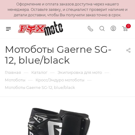
Оформление и оплата заказов доступна через нашего
менеджера. Оставьте заявку, и специалист проверит наличие и
детали доставки, чтобы Вы получили заказ точно в срок.
0
Мотоботы Gaerne SG-
12, blue/black
—
—
—
Главная
Каталог
Экипировка для мото
—
—
Мотоботы
Кросс/Эндуро мотоботы
Мотоботы Gaerne SG-12, blue/black