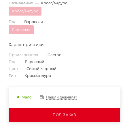
Назначение
—
Кросс/эндуро
Кросс/эндуро
Пол
—
Взрослая
Взрослая
Характеристики
Производитель
—
Gaerne
Пол
—
Взрослый
Цвет
—
Синий, черный
Тип
—
Кросс/эндуро
Нашли дешевле?
Мало
ПОД ЗАКАЗ