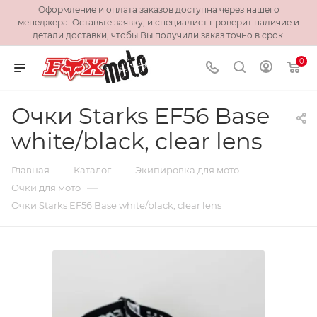
Оформление и оплата заказов доступна через нашего
менеджера. Оставьте заявку, и специалист проверит наличие и
детали доставки, чтобы Вы получили заказ точно в срок.
0
Очки Starks EF56 Base
white/black, clear lens
—
—
—
Главная
Каталог
Экипировка для мото
—
Очки для мото
Очки Starks EF56 Base white/black, clear lens