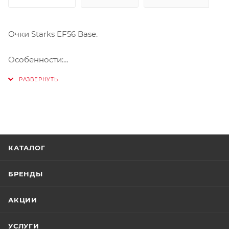
Очки Starks EF56 Base.
Особенности:
• Толстое, формованное стекло
• Резинка 45мм, новые дизайны
• 2 слоя силиконовых дорожек
• Аутригеры.
• 1 слой пены
• подходят для езды в очках с диоптриями (OTG).
КАТАЛОГ
БРЕНДЫ
АКЦИИ
УСЛУГИ