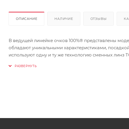
ОПИСАНИЕ
НАЛИЧИЕ
ОТЗЫВЫ
КА
В ведущей линейке очков 100%® представлены модели R
обладают уникальными характеристиками, посадкой 
используют одну и ту же технологию сменных линз 
катания и при этом пополните свою сумку для снар
универсальная система очков.