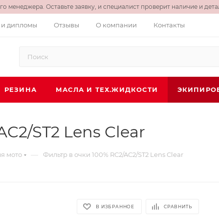
о менеджера. Оставьте заявку, и специалист проверит наличие и детал
 и дипломы
Отзывы
О компании
Контакты
РЕЗИНА
МАСЛА И ТЕХ.ЖИДКОСТИ
ЭКИПИРО
AC2/ST2 Lens Clear
—
я мото
Фильтр в очки 100% RC2/AC2/ST2 Lens Clear
В ИЗБРАННОЕ
СРАВНИТЬ