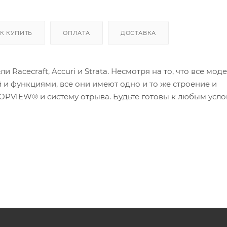
К КУПИТЬ
ОПЛАТА
ДОСТАВКА
acecraft, Accuri и Strata. Несмотря на то, что все мод
и функциями, все они имеют одно и то же строение и
TOPVIEW® и систему отрыва. Будьте готовы к любым усл
яжения меньшим количеством аксессуаров. 100%® - сама