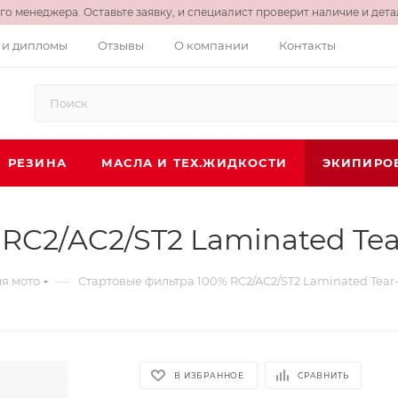
о менеджера. Оставьте заявку, и специалист проверит наличие и детал
 и дипломы
Отзывы
О компании
Контакты
РЕЗИНА
МАСЛА И ТЕХ.ЖИДКОСТИ
ЭКИПИРО
RC2/AC2/ST2 Laminated Tea
—
я мото
Стартовые фильтра 100% RC2/AC2/ST2 Laminated Tear-
В ИЗБРАННОЕ
СРАВНИТЬ