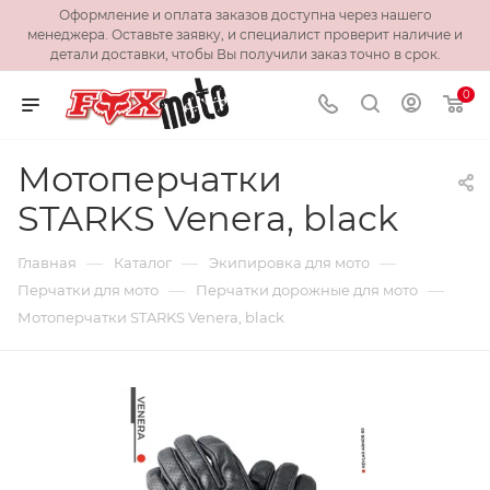
Оформление и оплата заказов доступна через нашего
менеджера. Оставьте заявку, и специалист проверит наличие и
детали доставки, чтобы Вы получили заказ точно в срок.
0
Мотоперчатки
STARKS Venera, black
—
—
—
Главная
Каталог
Экипировка для мото
—
—
Перчатки для мото
Перчатки дорожные для мото
Мотоперчатки STARKS Venera, black