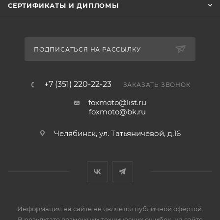
надевания-снятия установлена гладкая
СЕРТИФИКАТЫ И ДИПЛОМЫ
полиэстеровая подкладка. Есть металлическая
кнопка для состёгивания перчаток вместе при
хранении.
ПОДПИСАТЬСЯ НА РАССЫЛКУ
Перчатки доступны в женских размерах XS, S, М.
+7 (351) 220-22-23
ЗАКАЗАТЬ ЗВОНОК
foxmoto@list.ru
foxmoto@bk.ru
Челябинск, ул. Татьяничевой, д.16
Информация на сайте не является публичной офертой.
В результате возможных технических ошибок, на сайте