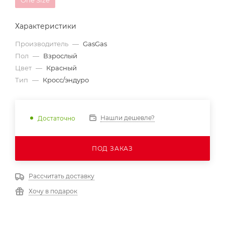
One Size
Характеристики
Производитель
—
GasGas
Пол
—
Взрослый
Цвет
—
Красный
Тип
—
Кросс/эндуро
Нашли дешевле?
Достаточно
ПОД ЗАКАЗ
Рассчитать доставку
Хочу в подарок