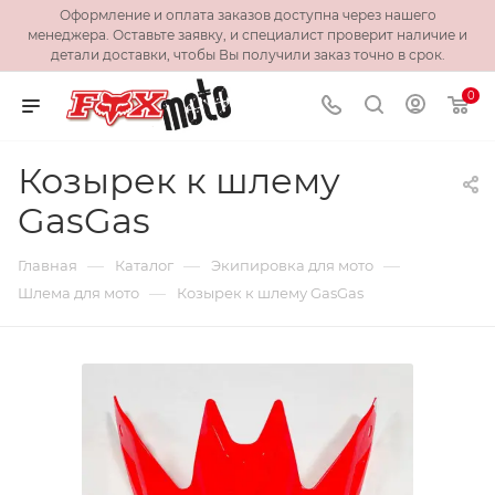
Оформление и оплата заказов доступна через нашего
менеджера. Оставьте заявку, и специалист проверит наличие и
детали доставки, чтобы Вы получили заказ точно в срок.
0
Козырек к шлему
GasGas
—
—
—
Главная
Каталог
Экипировка для мото
—
Шлема для мото
Козырек к шлему GasGas