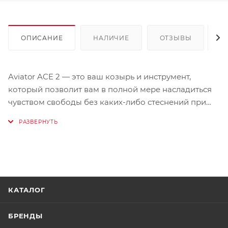
ОПИСАНИЕ
НАЛИЧИЕ
ОТЗЫВЫ
К
Aviator ACE 2 — это ваш козырь и инструмент,
который позволит вам в полной мере насладиться
чувством свободы без каких-либо стеснений при
езде.
Его обновленный внешний вид и захватывающая
графика прекрасно сочетаются с двойной
оболочкой из карбона, оснащенной технологиями
ASN и AEFR, а также с инновационной системой
КАТАЛОГ
вентиляции, которая позволит вам быть просто
неудержимым.
БРЕНДЫ