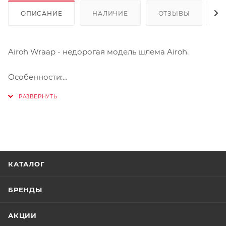
ОПИСАНИЕ
НАЛИЧИЕ
ОТЗЫВЫ
К
Airoh Wraap - недорогая модель шлема Airoh.
Особенности:
- Внешняя оболочка - термопластик HRT (High
resistant termoplastic).
- Обновленный агрессивный внешний вид.
- Съемный моющийся внутренник.
- Застежки D-ring.
КАТАЛОГ
БРЕНДЫ
АКЦИИ