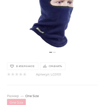
В ИЗБРАННОЕ
СРАВНИТЬ
Артикул:
LC0101
Размер
—
One Size
One Size