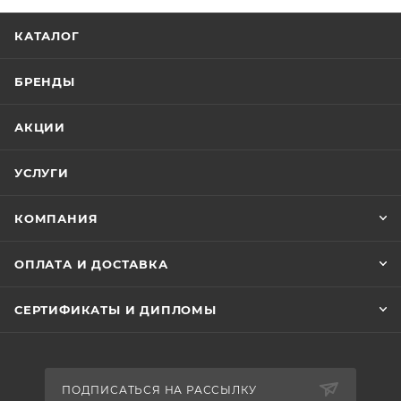
благодаря чему принимает форму лица.
КАТАЛОГ
- Анатомический крой не создает складок на
голове.
- Ветрозащита.
БРЕНДЫ
- Терморегуляция.
- Гипоаллергенный материал.
АКЦИИ
- Плоские швы.
УСЛУГИ
КОМПАНИЯ
ОПЛАТА И ДОСТАВКА
СЕРТИФИКАТЫ И ДИПЛОМЫ
ПОДПИСАТЬСЯ НА РАССЫЛКУ