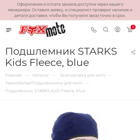
Оформление и оплата заказов доступна через нашего
менеджера. Оставьте заявку, и специалист проверит наличие и
детали доставки, чтобы Вы получили заказ точно в срок.
0
Подшлемник STARKS
Kids Fleece, blue
—
—
—
Главная
Каталог
Экипировка для мото
—
Термобелье/Подшлемники для мото
Подшлемник STARKS Kids Fleece, blue