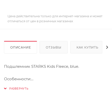
Цена действительна только для интернет-магазина и может
отличаться от цен в розничных магазинах
ОПИСАНИЕ
ОТЗЫВЫ
КАК КУПИТЬ
Подшлемник STARKS Kids Fleece, blue.
Особенности:
- Предназначен для температур от +5 до -10 С.
- Трёхслойный флисово-мембранный материал
SoftShell.
- Имеет удлиненную шею.
- Изготовлен из материала с функцией "памяти",