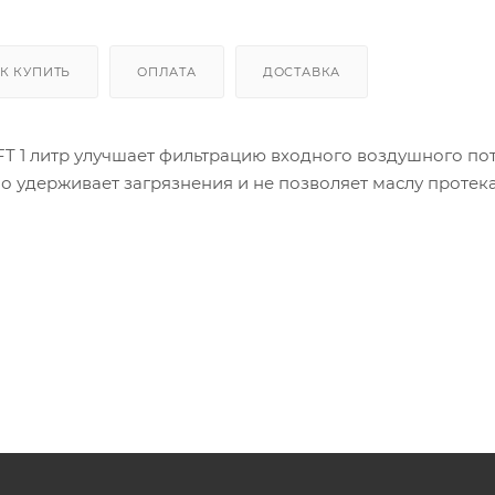
К КУПИТЬ
ОПЛАТА
ДОСТАВКА
T 1 литр улучшает фильтрацию входного воздушного пот
шо удерживает загрязнения и не позволяет маслу протека
совместимо с любыми пенистыми и тканевыми воздушн
го срок службы.