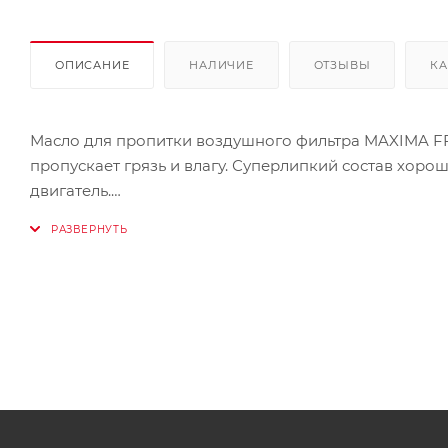
ОПИСАНИЕ
НАЛИЧИЕ
ОТЗЫВЫ
КА
Масло для пропитки воздушного фильтра MAXIMA FF
пропускает грязь и влагу. Суперлипкий состав хоро
двигатель.
Полусинтетическое масло с уникальной формулой 
фильтрами. Снижает износ двигателя и продлевает е