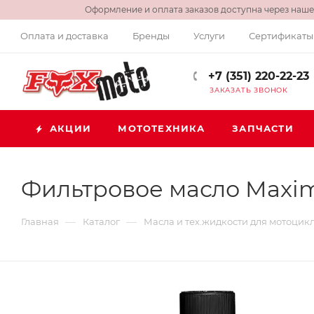
Оформление и оплата заказов доступна через нашег
Оплата и доставка
Бренды
Услуги
Сертификаты
+7 (351) 220-22-23
ЗАКАЗАТЬ ЗВОНОК
АКЦИИ
МОТОТЕХНИКА
ЗАПЧАСТИ
Фильтровое масло Maxim
—
—
Главная
Каталог
Масла и тех.жидкости для мотоцик