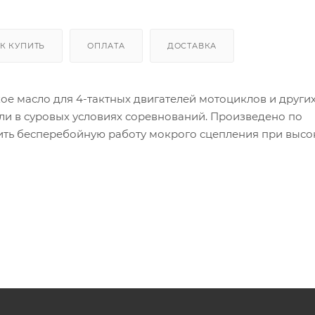
К КУПИТЬ
ОПЛАТА
ДОСТАВКА
ское масло для 4-тактных двигателей мотоциклов и други
ли в суровых условиях соревнований. Произведено по
чить бесперебойную работу мокрого сцепления при высо
х отложений и коррозии. Превосходит требования API S