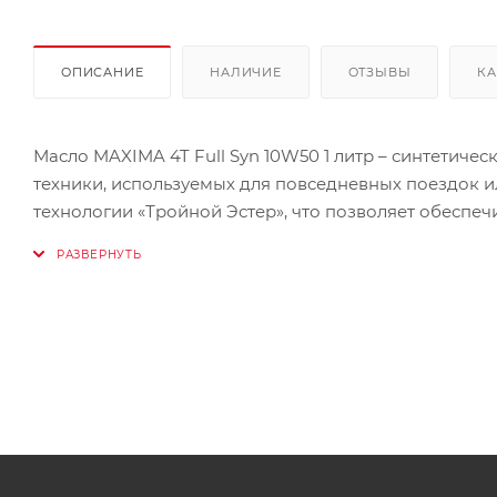
ОПИСАНИЕ
НАЛИЧИЕ
ОТЗЫВЫ
КА
Масло MAXIMA 4T Full Syn 10W50 1 литр – синтетиче
техники, используемых для повседневных поездок и
технологии «Тройной Эстер», что позволяет обеспе
температурах.
Защищает двигатель от избыточного износа, вредны
MA2.