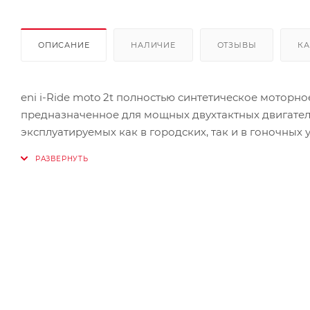
ОПИСАНИЕ
НАЛИЧИЕ
ОТЗЫВЫ
КА
eni i-Ride moto 2t полностью синтетическое моторн
предназначенное для мощных двухтактных двигате
эксплуатируемых как в городских, так и в гоночны
лучшие синтетические базовые масла и специальны
масло eni i-Ride moto 2t исключительно высокими 
Масло предназначено как для раздельных систем см
Свойства и эксплуатационные качества
Используемое при производстве eni i-Ride moto 2t
исключительно надежную работу двигателя даже при
максимальную чистоту всех деталей двигателя и выс