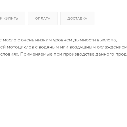
К КУПИТЬ
ОПЛАТА
ДОСТАВКА
ое масло с очень низким уровнем дымности выхлопа,
лей мотоциклов с водяным или воздушным охлаждением
х условиях. Применяемые при производстве данного прод
й высокотехнологичный пакет присадок наделяют мото
эксплуатационными характеристиками.
азки, так и для предварительной подготовки топливной 
 инновационное синтетическое базовое масло обеспечива
 самых высоких рабочих температурах, гарантируя при
очайшую защиту от износа.