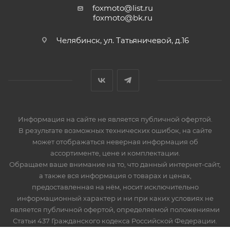
Аккумулятор: 12V 8AH VRLA
foxmoto@list.ru
foxmoto@bk.ru
Головной свет: лампа H4 12V 55/60W
ХОДОВАЯ ЧАСТЬ
Челябинск, ул. Татьяничевой, д.16
Перед
Информация на сайте не является публичной офертой.
В результате возможных технических ошибок, на сайте
может отображаться неверная информация об
ассортименте, цене и комплектации.
Обращаем ваше внимание на то, что данный интернет-сайт,
а также вся информация о товарах и ценах,
предоставленная на нём, носит исключительно
информационный характер и ни при каких условиях не
является публичной офертой, определяемой положениями
Статьи 437 Гражданского кодекса Российской Федерации.