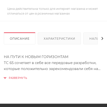
Цена действительна только для интернет-магазина и может
отличаться от цен в розничных магазинах
ОПИСАНИЕ
ХАРАКТЕРИСТИКИ
НАЛИЧИЕ
НА ПУТИ К НОВЫМ ГОРИЗОНТАМ
ТС 65 сочетает в себе все передовые разработки,
которые положительно зарекомендовали себя на
полноразмерных мотоциклах Husqvarna. Это и
продуманная эргономика, и надёжные передовые
компоненты, и полноценная коробка передач,
вместо автоматической, которая устанавливается на
ТС 50. Husqvarna TC 65 – правильный выбор будущих
чемпионов!