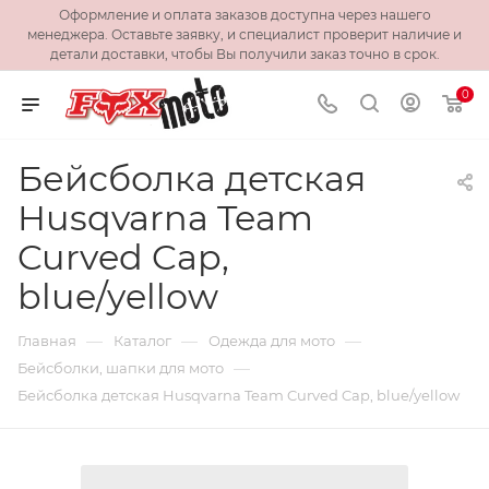
Оформление и оплата заказов доступна через нашего
менеджера. Оставьте заявку, и специалист проверит наличие и
детали доставки, чтобы Вы получили заказ точно в срок.
0
Бейсболка детская
Husqvarna Team
Curved Cap,
blue/yellow
—
—
—
Главная
Каталог
Одежда для мото
—
Бейсболки, шапки для мото
Бейсболка детская Husqvarna Team Curved Cap, blue/yellow