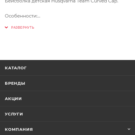
Бейсболка детская Husqvarna Team Curved Cap.
Особенности:
- Эксклюзивно для Husqvarna от New Era
- 100 % полиэстер
КАТАЛОГ
БРЕНДЫ
АКЦИИ
УСЛУГИ
КОМПАНИЯ