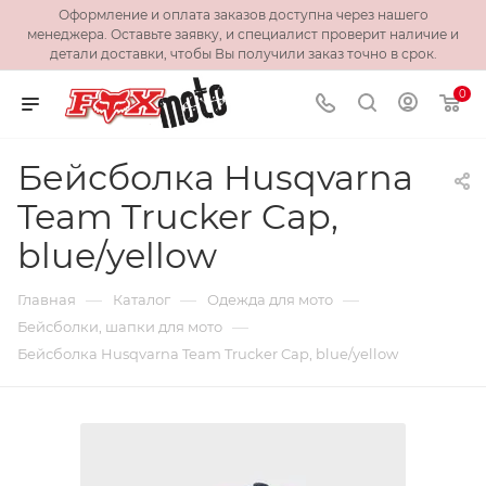
Оформление и оплата заказов доступна через нашего
менеджера. Оставьте заявку, и специалист проверит наличие и
детали доставки, чтобы Вы получили заказ точно в срок.
0
Бейсболка Husqvarna
Team Trucker Cap,
blue/yellow
—
—
—
Главная
Каталог
Одежда для мото
—
Бейсболки, шапки для мото
Бейсболка Husqvarna Team Trucker Cap, blue/yellow