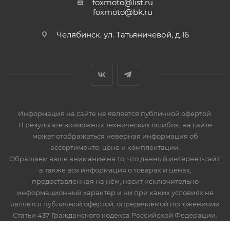
foxmoto@list.ru
foxmoto@bk.ru
Челябинск, ул. Татьяничевой, д.16
Информация на сайте не является публичной офертой.
В результате возможных технических ошибок, на сайте
может отображаться неверная информация об
ассортименте, цене и комплектации.
Обращаем ваше внимание на то, что данный интернет-сайт,
а также вся информация о товарах и ценах,
предоставленная на нём, носит исключительно
информационный характер и ни при каких условиях не
является публичной офертой, определяемой положениями
Статьи 437 Гражданского кодекса Российской Федерации.
Мототехника, запчасти и мотоэкипировка. Продажа,