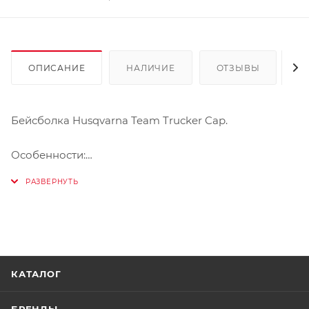
ОПИСАНИЕ
НАЛИЧИЕ
ОТЗЫВЫ
К
Бейсболка Husqvarna Team Trucker Cap.
Особенности:
- Эксклюзивно для Husqvarna от New Era
- 100 % полиэстер
КАТАЛОГ