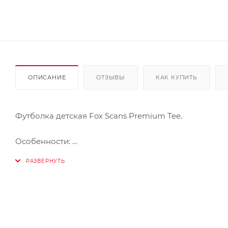
ОПИСАНИЕ
ОТЗЫВЫ
КАК КУПИТЬ
Футболка детская Fox Scans Premium Tee.
Особенности:
- Специально подобранный для придания стройност
- Ультрамягкая текстура для максимального комфор
- Ощущение легкости