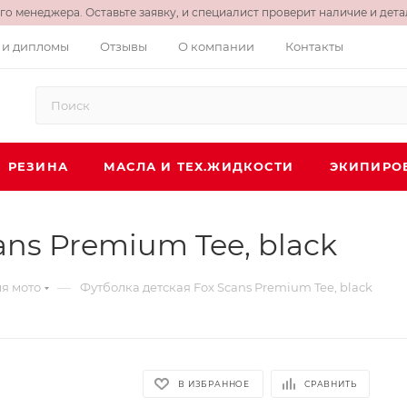
о менеджера. Оставьте заявку, и специалист проверит наличие и детал
 и дипломы
Отзывы
О компании
Контакты
РЕЗИНА
МАСЛА И ТЕХ.ЖИДКОСТИ
ЭКИПИРО
ans Premium Tee, black
—
я мото
Футболка детская Fox Scans Premium Tee, black
В ИЗБРАННОЕ
СРАВНИТЬ