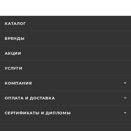
Детские спортивные штаны
Шлифованный хлопок обеспечивает мягкость и уют
Расслабленная посадка.
КАТАЛОГ
80% хлопок / 20% флис, 280 гр
БРЕНДЫ
АКЦИИ
УСЛУГИ
КОМПАНИЯ
ОПЛАТА И ДОСТАВКА
СЕРТИФИКАТЫ И ДИПЛОМЫ