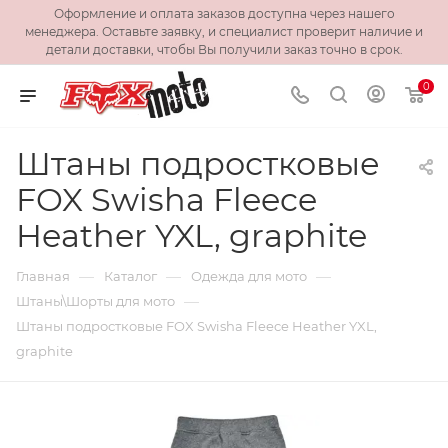
Оформление и оплата заказов доступна через нашего
менеджера. Оставьте заявку, и специалист проверит наличие и
детали доставки, чтобы Вы получили заказ точно в срок.
0
Штаны подростковые
FOX Swisha Fleece
Heather YXL, graphite
—
—
—
Главная
Каталог
Одежда для мото
—
Штаны\Шорты для мото
Штаны подростковые FOX Swisha Fleece Heather YXL,
graphite