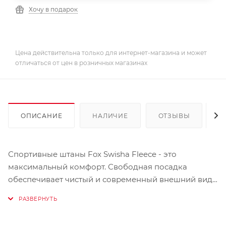
Хочу в подарок
Цена действительна только для интернет-магазина и может
отличаться от цен в розничных магазинах
ОПИСАНИЕ
НАЛИЧИЕ
ОТЗЫВЫ
К
Спортивные штаны Fox Swisha Fleece - это
максимальный комфорт. Свободная посадка
обеспечивает чистый и современный внешний вид,
а также непревзойденный комфорт, будь то для
дома или повседневной прогулки.
ОСОБЕННОСТИ: