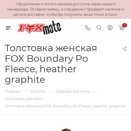
Оформление и оплата заказов доступна через нашего
менеджера. Оставьте заявку, и специалист проверит наличие и
детали доставки, чтобы Вы получили заказ точно в срок.
0
Толстовка женская
FOX Boundary Po
Fleece, heather
graphite
—
—
—
Главная
Каталог
Одежда для мото
—
Толстовки для мото
Толстовка женская FOX Boundary Po Fleece, heather graphite