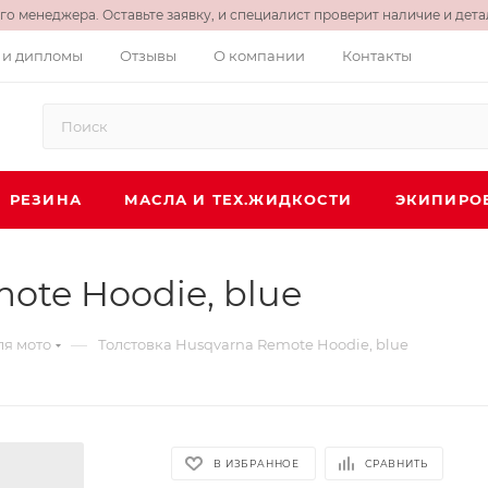
о менеджера. Оставьте заявку, и специалист проверит наличие и детал
 и дипломы
Отзывы
О компании
Контакты
РЕЗИНА
МАСЛА И ТЕХ.ЖИДКОСТИ
ЭКИПИРО
ote Hoodie, blue
—
ля мото
Толстовка Husqvarna Remote Hoodie, blue
В ИЗБРАННОЕ
СРАВНИТЬ