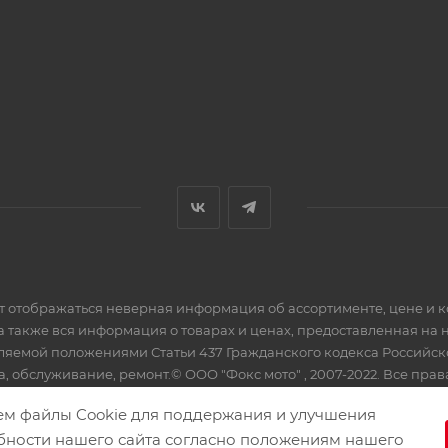
ет отображаться неверная информация об ассортименте, цене и 
а также вся информация о товарах и ценах, предоставленная на
еляемой положениями Статьи 437 Гражданского кодекса Российс
, обслуживание, ремонт.© ООО "Фокс мото" , 2007-2022. Все пра
ем файлы Cookie для поддержания и улучшения
бности нашего сайта согласно положениям нашего