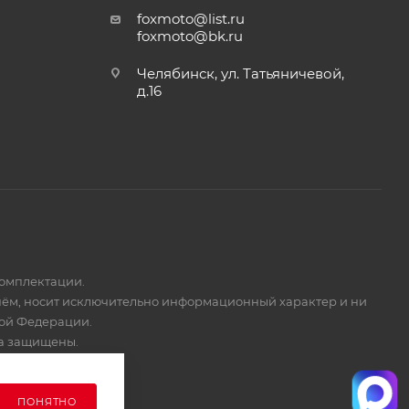
foxmoto@list.ru
foxmoto@bk.ru
Челябинск, ул. Татьяничевой,
д.16
комплектации.
 нём, носит исключительно информационный характер и ни
кой Федерации.
ва защищены.
ПОНЯТНО