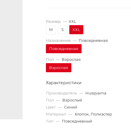
Размер
—
XXL
M
S
XXL
Назначение
—
Повседневная
Повседневная
Пол
—
Взрослая
Взрослая
Характеристики
Производитель
—
Husqvarna
Пол
—
Взрослый
Цвет
—
Синий
Материал
—
Хлопок, Полиэстер
Тип
—
Повседневный