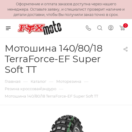
Оформление и оплата заказов доступна через нашего
менеджера. Оставьте заявку, и специалист проверит наличие и
детали доставки, чтобы Вы получили заказ точно в срок.
0
Мотошина 140/80/18
TerraForce-EF Super
Soft TT
—
—
—
Главная
Каталог
Моторезина
—
Резина кроссовая\эндуро
Мотошина 140/80/18 TerraForce-EF Super Soft TT