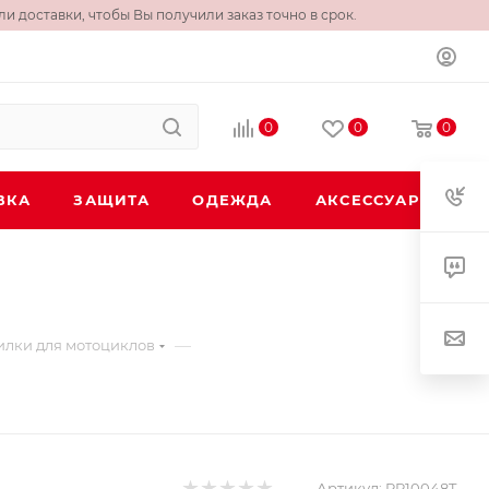
и доставки, чтобы Вы получили заказ точно в срок.
0
0
0
ВКА
ЗАЩИТА
ОДЕЖДА
АКСЕССУАРЫ
—
илки для мотоциклов
Артикул:
RP10048T