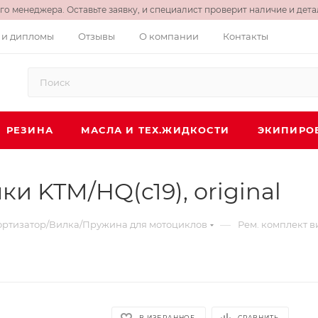
о менеджера. Оставьте заявку, и специалист проверит наличие и детал
 и дипломы
Отзывы
О компании
Контакты
РЕЗИНА
МАСЛА И ТЕХ.ЖИДКОСТИ
ЭКИПИРО
 KTM/HQ(c19), original
—
ртизатор/Вилка/Пружина для мотоциклов
Рем. комплект в
В ИЗБРАННОЕ
СРАВНИТЬ