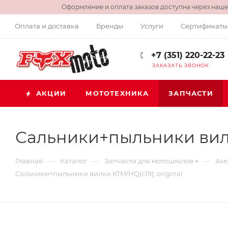
Оформление и оплата заказов доступна через нашег
Оплата и доставка
Бренды
Услуги
Сертификаты
+7 (351) 220-22-23
ЗАКАЗАТЬ ЗВОНОК
АКЦИИ
МОТОТЕХНИКА
ЗАПЧАСТИ
Сальники+пыльники вилки
—
—
—
Главная
Каталог
Запчасти для мотоциклов
Амо
Сальники+пыльники вилки KTM/HQ(c19), original