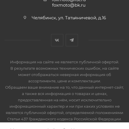
foxmoto@bk.ru
Челябинск, ул. Татьяничевой, д.16
Информация на сайте не является публичной офертой.
В результате возможных технических ошибок, на сайте
может отображаться неверная информация об
ассортименте, цене и комплектации.
Обращаем ваше внимание на то, что данный интернет-сайт,
а также вся информация о товарах и ценах,
предоставленная на нём, носит исключительно
информационный характер и ни при каких условиях не
является публичной офертой, определяемой положениями
Статьи 437 Гражданского кодекса Российской Федерации.
Мототехника, запчасти и мотоэкипировка. Продажа,