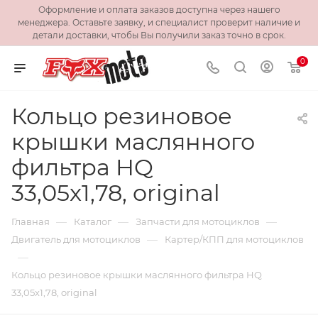
Оформление и оплата заказов доступна через нашего
менеджера. Оставьте заявку, и специалист проверит наличие и
детали доставки, чтобы Вы получили заказ точно в срок.
0
Кольцо резиновое
крышки маслянного
фильтра HQ
33,05x1,78, original
—
—
—
Главная
Каталог
Запчасти для мотоциклов
—
Двигатель для мотоциклов
Картер/КПП для мотоциклов
—
Кольцо резиновое крышки маслянного фильтра HQ
33,05x1,78, original