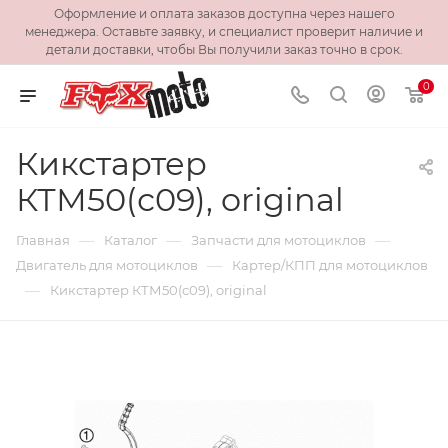
Оформление и оплата заказов доступна через нашего
менеджера. Оставьте заявку, и специалист проверит наличие и
детали доставки, чтобы Вы получили заказ точно в срок.
0
Кикстартер
КТМ50(с09), original
—
—
—
Главная
Каталог
Запчасти для мотоциклов
—
Двигатель для мотоциклов
Картер/КПП для мотоциклов
—
Кикстартер КТМ50(с09), original