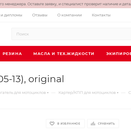
о менеджера. Оставьте заявку, и специалист проверит наличие и детал
 и дипломы
Отзывы
О компании
Контакты
РЕЗИНА
МАСЛА И ТЕХ.ЖИДКОСТИ
ЭКИПИРО
-13), original
—
—
гатель для мотоциклов
Картер/КПП для мотоциклов
С
В ИЗБРАННОЕ
СРАВНИТЬ