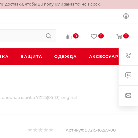
и доставки, чтобы Вы получили заказ точно в срок.
0
0
0
ВКА
ЗАЩИТА
ОДЕЖДА
АКСЕССУАРЫ
топорная шайба YZ125(05-13), original
Артикул:
90215-16289-00