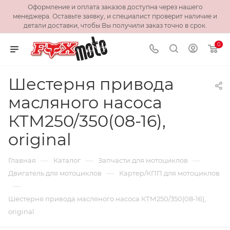
Оформление и оплата заказов доступна через нашего
менеджера. Оставьте заявку, и специалист проверит наличие и
детали доставки, чтобы Вы получили заказ точно в срок.
0
Шестерня привода
масляного насоса
КТМ250/350(08-16),
original
—
—
—
Главная
Каталог
Запчасти для мотоциклов
—
Двигатель для мотоциклов
Картер/КПП для мотоциклов
—
Шестерня привода масляного насоса КТМ250/350(08-16),
original