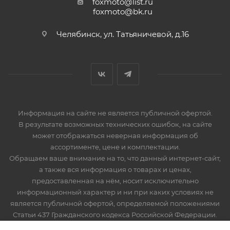
foxmoto@list.ru
foxmoto@bk.ru
Челябинск, ул. Татьяничевой, д.16
Информация на сайте не является публичной офертой.
В результате возможных технических ошибок, на сайте
может отображаться неверная информация об
ассортименте, цене и комплектации.
Обращаем ваше внимание на то, что данный интернет-сайт,
а также вся информация о товарах и ценах,
предоставленная на нём, носит исключительно
информационный характер и ни при каких условиях не
является публичной офертой, определяемой положениями
Статьи 437 Гражданского кодекса Российской Федерации.
Мототехника, запчасти и мотоэкипировка. Продажа,