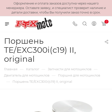
Оформление и оплата заказов доступна через нашего
менеджера. Оставьте заявку, и специалист проверит наличие и
детали доставки, чтобы Вы получили заказ точно в срок.
0
Поршень
TE/EXC300i(с19) II,
original
—
—
—
Главная
Каталог
Запчасти для мотоциклов
—
Двигатель для мотоциклов
Поршня для мотоциклов
—
Поршень TE/EXC300i(с19) II, original