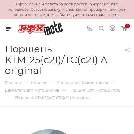
Оформление и оплата заказов доступна через нашего
менеджера. Оставьте заявку, и специалист проверит наличие и
детали доставки, чтобы Вы получили заказ точно в срок.
0
Поршень
KTM125(с21)/TC(с21) A
original
—
—
—
Главная
Каталог
Запчасти для мотоциклов
—
Двигатель для мотоциклов
Поршня для мотоциклов
—
Поршень KTM125(с21)/TC(с21) A original