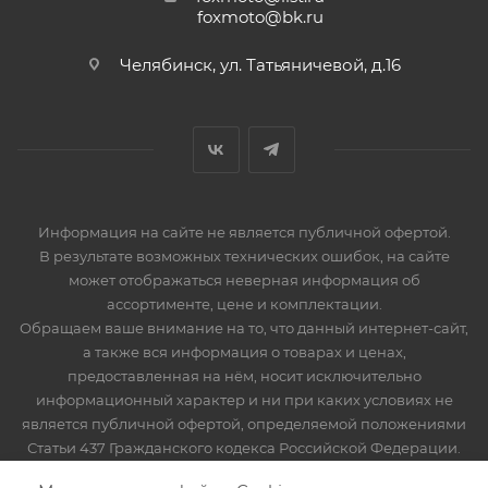
foxmoto@bk.ru
Челябинск, ул. Татьяничевой, д.16
Информация на сайте не является публичной офертой.
В результате возможных технических ошибок, на сайте
может отображаться неверная информация об
ассортименте, цене и комплектации.
Обращаем ваше внимание на то, что данный интернет-сайт,
а также вся информация о товарах и ценах,
предоставленная на нём, носит исключительно
информационный характер и ни при каких условиях не
является публичной офертой, определяемой положениями
Статьи 437 Гражданского кодекса Российской Федерации.
Мототехника, запчасти и мотоэкипировка. Продажа,