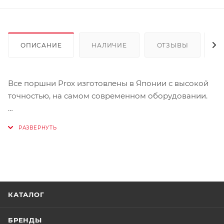
ОПИСАНИЕ
НАЛИЧИЕ
ОТЗЫВЫ
К
Все поршни Prox изготовлены в Японии с высокой
точностью, на самом современном оборудовании.
Используется специальный алюминиевый сплав с
низким температурным расширением и
минимальным коеффициентом трения.
Аналогичный сплав используют все японские
производители мотоциклов.
КАТАЛОГ
В комплект входят: поршень, поршневые кольца,
поршневой палец, стопорные кольца.
БРЕНДЫ