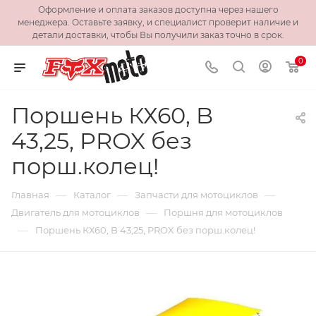
Оформление и оплата заказов доступна через нашего
менеджера. Оставьте заявку, и специалист проверит наличие и
детали доставки, чтобы Вы получили заказ точно в срок.
0
Поршень КХ60, B
43,25, PROX без
порш.колец!
—
—
—
Главная
Каталог
Запчасти для мотоциклов
—
Двигатель для мотоциклов
Поршня для мотоциклов
—
Поршень КХ60, B 43,25, PROX без порш.колец!