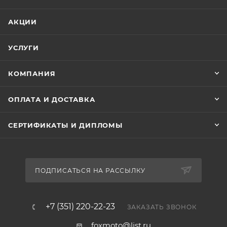
Поршневые комплекты Prox - лучшее предложение
при замене стандартного поршня
АКЦИИ
УСЛУГИ
КОМПАНИЯ
ОПЛАТА И ДОСТАВКА
СЕРТИФИКАТЫ И ДИПЛОМЫ
ПОДПИСАТЬСЯ НА РАССЫЛКУ
+7 (351) 220-22-23
ЗАКАЗАТЬ ЗВОНОК
foxmoto@list.ru