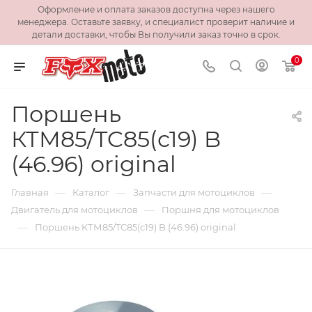
Оформление и оплата заказов доступна через нашего
менеджера. Оставьте заявку, и специалист проверит наличие и
детали доставки, чтобы Вы получили заказ точно в срок.
0
Поршень
КТМ85/TC85(с19) B
(46.96) original
—
—
—
Главная
Каталог
Запчасти для мотоциклов
—
Двигатель для мотоциклов
Поршня для мотоциклов
—
Поршень КТМ85/TC85(с19) B (46.96) original