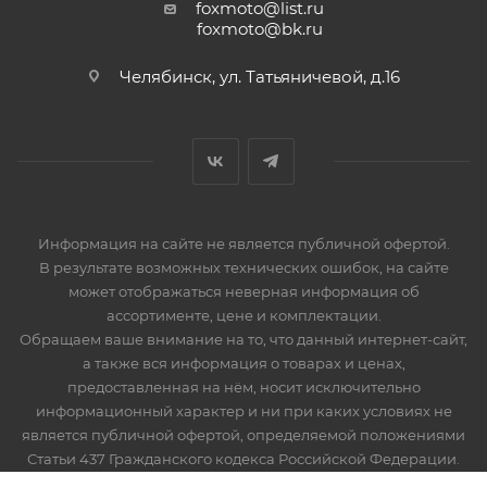
foxmoto@list.ru
foxmoto@bk.ru
Челябинск, ул. Татьяничевой, д.16
Информация на сайте не является публичной офертой.
В результате возможных технических ошибок, на сайте
может отображаться неверная информация об
ассортименте, цене и комплектации.
Обращаем ваше внимание на то, что данный интернет-сайт,
а также вся информация о товарах и ценах,
предоставленная на нём, носит исключительно
информационный характер и ни при каких условиях не
является публичной офертой, определяемой положениями
Статьи 437 Гражданского кодекса Российской Федерации.
Мототехника, запчасти и мотоэкипировка. Продажа,