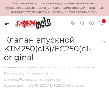
Оформление и оплата заказов доступна через нашего
менеджера. Оставьте заявку, и специалист проверит наличие и
детали доставки, чтобы Вы получили заказ точно в срок.
0
Клапан впускной
KTM250(c13)/FC250(c14),
original
—
—
—
Главная
Каталог
Запчасти для мотоциклов
—
Двигатель для мотоциклов
—
Цилиндр\Головка для мотоциклов
Клапан впускной KTM250(c13)/FC250(c14), original