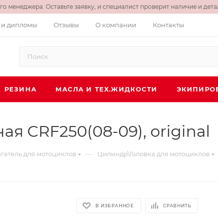
о менеджера. Оставьте заявку, и специалист проверит наличие и детал
 и дипломы
Отзывы
О компании
Контакты
РЕЗИНА
МАСЛА И ТЕХ.ЖИДКОСТИ
ЭКИПИРО
я CRF250(08-09), original
—
гатель для мотоциклов
Цилиндр\Головка для мотоциклов
В ИЗБРАННОЕ
СРАВНИТЬ