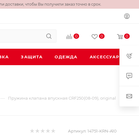
и доставки, чтобы Вы получили заказ точно в срок.
0
0
0
ВКА
ЗАЩИТА
ОДЕЖДА
АКСЕССУАРЫ
—
Пружина клапана впускная CRF250(08-09), original
Артикул:
14751-KRN-A10