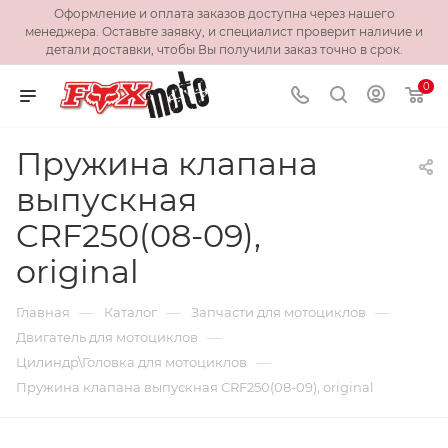
Оформление и оплата заказов доступна через нашего
менеджера. Оставьте заявку, и специалист проверит наличие и
детали доставки, чтобы Вы получили заказ точно в срок.
0
Пружина клапана
выпускная
CRF250(08-09),
original
—
—
—
Главная
Каталог
Запчасти для мотоциклов
—
Двигатель для мотоциклов
—
Цилиндр\Головка для мотоциклов
Пружина клапана выпускная CRF250(08-09), original