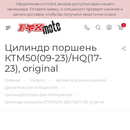
Оформление и оплата заказов доступна через нашего
менеджера. Оставьте заявку, и специалист проверит наличие и
детали доставки, чтобы Вы получили заказ точно в срок.
0
Цилиндр поршень
КТМ50(09-23)/HQ(17-
23), original
—
—
—
Главная
Каталог
Запчасти для мотоциклов
—
Двигатель для мотоциклов
—
Цилиндр\Головка для мотоциклов
Цилиндр поршень КТМ50(09-23)/HQ(17-23), original