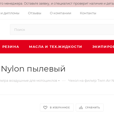
о менеджера. Оставьте заявку, и специалист проверит наличие и детал
 и дипломы
Отзывы
О компании
Контакты
РЕЗИНА
МАСЛА И ТЕХ.ЖИДКОСТИ
ЭКИПИРО
r Nylon пылевый
—
ьтра воздушные для мотоциклов
Чехол на фильтр Twin Air
В ИЗБРАННОЕ
СРАВНИТЬ