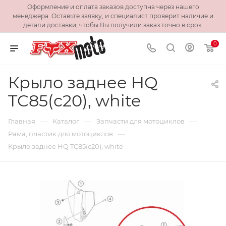
Оформление и оплата заказов доступна через нашего
менеджера. Оставьте заявку, и специалист проверит наличие и
детали доставки, чтобы Вы получили заказ точно в срок.
0
Крыло заднее HQ
TC85(c20), white
—
—
—
Главная
Каталог
Запчасти для мотоциклов
—
Рама, пластик для мотоциклов
Крыло заднее HQ TC85(c20), white