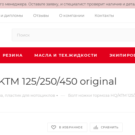
о менеджера. Оставьте заявку, и специалист проверит наличие и детал
 и дипломы
Отзывы
О компании
Контакты
РЕЗИНА
МАСЛА И ТЕХ.ЖИДКОСТИ
ЭКИПИРО
TM 125/250/450 original
—
а, пластик для мотоциклов
Болт ножки тормоза HQ/KTM 125/2
В ИЗБРАННОЕ
СРАВНИТЬ