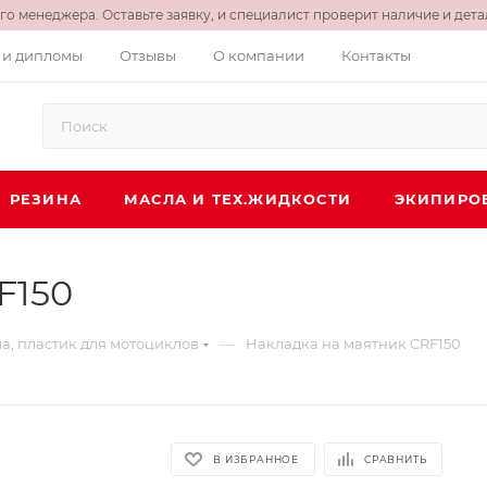
о менеджера. Оставьте заявку, и специалист проверит наличие и детал
 и дипломы
Отзывы
О компании
Контакты
РЕЗИНА
МАСЛА И ТЕХ.ЖИДКОСТИ
ЭКИПИРО
F150
—
а, пластик для мотоциклов
Накладка на маятник CRF150
В ИЗБРАННОЕ
СРАВНИТЬ