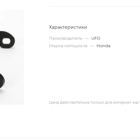
Характеристики
Производитель
—
UFO
Марка мотоцикла
—
Honda
Цена действительна только для интернет-маг