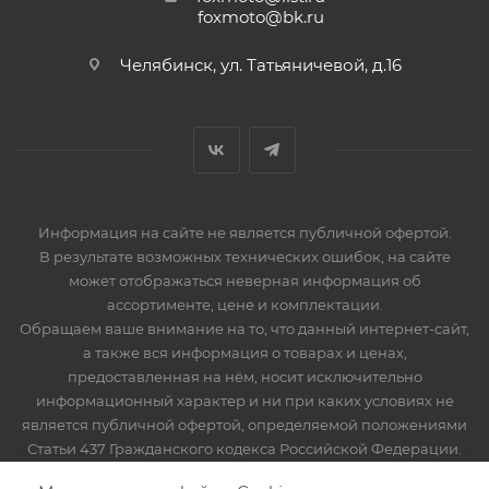
foxmoto@bk.ru
Челябинск, ул. Татьяничевой, д.16
Информация на сайте не является публичной офертой.
В результате возможных технических ошибок, на сайте
может отображаться неверная информация об
ассортименте, цене и комплектации.
Обращаем ваше внимание на то, что данный интернет-сайт,
а также вся информация о товарах и ценах,
предоставленная на нём, носит исключительно
информационный характер и ни при каких условиях не
является публичной офертой, определяемой положениями
Статьи 437 Гражданского кодекса Российской Федерации.
Мототехника, запчасти и мотоэкипировка. Продажа,