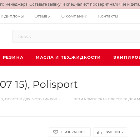
о менеджера. Оставьте заявку, и специалист проверит наличие и детал
 и дипломы
Отзывы
О компании
Контакты
РЕЗИНА
МАСЛА И ТЕХ.ЖИДКОСТИ
ЭКИПИРО
-15), Polisport
—
а, пластик для мотоциклов
Части комплекта пластика для 
В ИЗБРАННОЕ
СРАВНИТЬ