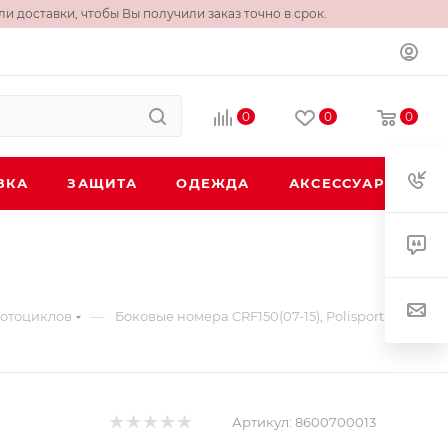
и доставки, чтобы Вы получили заказ точно в срок.
0
0
0
ВКА
ЗАЩИТА
ОДЕЖДА
АКСЕССУАРЫ
—
мотоциклов
Боковые номера CRF150(07-15), Polisport
Артикул:
8600700013