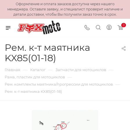
Оформление и оплата заказов доступна через нашего
менеджера. Оставьте заявку, и специалист проверит наличие и
детали доставки, чтобы Вы получили заказ точно в срок.
0
Рем. к-т маятника
KX85(01-18)
—
—
—
Главная
Каталог
Запчасти для мотоциклов
—
Рама, пластик для мотоциклов
—
Рем. комплекты маятника/прогрессии для мотоциклов
Рем. к-т маятника KX85(01-18)