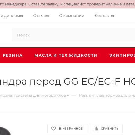
о менеджера. Оставьте заявку, и специалист проверит наличие и детал
 и дипломы
Отзывы
О компании
Контакты
РЕЗИНА
МАСЛА И ТЕХ.ЖИДКОСТИ
ЭКИПИРО
индра перед GG EC/EC-F HQ 
—
мозная система для мотоциклов
Рем. к-т глав.тормоз.цилин
В ИЗБРАННОЕ
СРАВНИТЬ