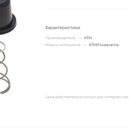
Характеристики
Производитель
—
KTM
Марка мотоцикла
—
KTM/Husqvarna
Цена действительна только для интернет-маг