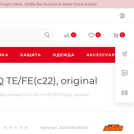
и доставки, чтобы Вы получили заказ точно в срок.
0
0
0
ВКА
ЗАЩИТА
ОДЕЖДА
АКСЕССУАРЫ
TE/FE(c22), original
дра перед GG EC/EC-F HQ TE/FE(c22), original
Артикул:
A54013008000