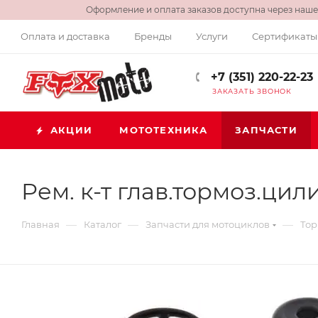
Оформление и оплата заказов доступна через нашег
Оплата и доставка
Бренды
Услуги
Сертификаты
+7 (351) 220-22-23
ЗАКАЗАТЬ ЗВОНОК
АКЦИИ
МОТОТЕХНИКА
ЗАПЧАСТИ
Рем. к-т глав.тормоз.цил
—
—
—
Главная
Каталог
Запчасти для мотоциклов
Тор