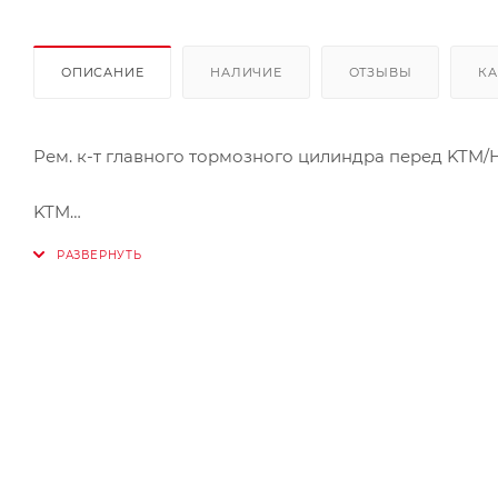
ОПИСАНИЕ
НАЛИЧИЕ
ОТЗЫВЫ
КА
Рем. к-т главного тормозного цилиндра перед KTM/
KTM
SX125/250 2014-2017
SX-F250/350/450 2014-2017
Husqvarna
TC125/250 2014-2017
FC250/350/450 2014-2017
TE125 2015-2016
TE250/300 2014-2017
FE250 2014-2016